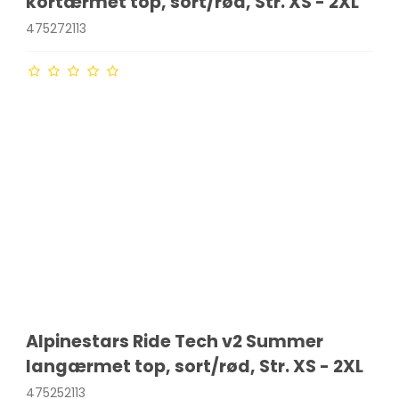
kortærmet top, sort/rød, Str. XS - 2XL
475272113
Alpinestars Ride Tech v2 Summer
langærmet top, sort/rød, Str. XS - 2XL
475252113