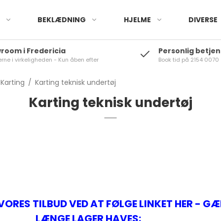
BEKLÆDNING
HJELME
DIVERSE
room i Fredericia
Personlig betjen
erne i virkeligheden - Kun åben efter
Book tid på 2154 0070
 kørehandsker
Karting hjelme
Laptimere
Visir
Karting køresko
Banerace
Karting undertø
e
e kørehandsker
Banerace/rally hjelme
-Sensorer
Banerace hjelme
Banerace køresko
Karting
Banerace unde
Karting
/
Karting teknisk undertøj
Andre produkter
Karting hjelme
Karting teknisk undertøj
ilbehør
Tilbehør
Reservedele og tilbehør
-Sensorer - Unigo
Banerace
Karting
Ou
 VORES TILBUD VED AT FØLGE LINKET HER - G
Ou
LÆNGE LAGER HAVES: