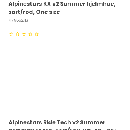
Alpinestars KX v2 Summer hjelmhue,
sort/rød, One size
475652113
Alpinestars Ride Tech v2 Summer