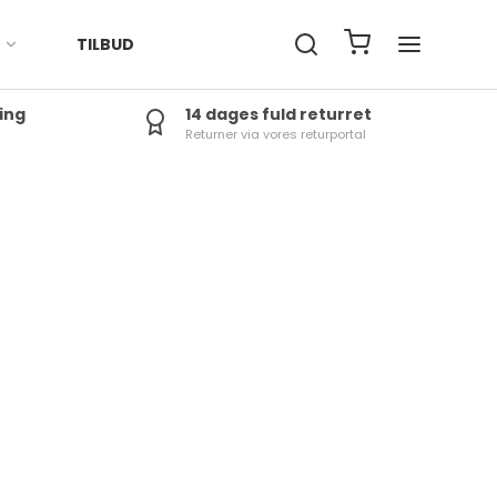
TILBUD
ing
14 dages fuld returret
Returner via vores returportal
j
0-200 kr.
rtøj
200-400 kr.
400-600 kr.
600-800 kr.
Over 1000 kr.
800-1000 kr.
tlet Banerace
tlet Karting