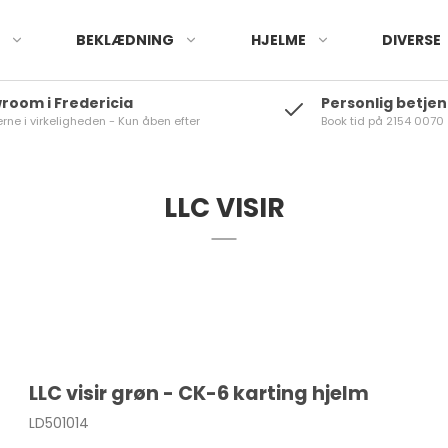
BEKLÆDNING
HJELME
DIVERSE
room i Fredericia
Personlig betjen
erne i virkeligheden - Kun åben efter
Book tid på 2154 0070
 kørehandsker
Karting hjelme
Laptimere
Visir
Karting køresko
Banerace
Karting undertø
e
e kørehandsker
Banerace/rally hjelme
-Sensorer
Banerace hjelme
Banerace køresko
Karting
Banerace unde
Andre produkter
Karting hjelme
LLC VISIR
ilbehør
Tilbehør
Reservedele og tilbehør
-Sensorer - Unigo
Banerace
Karting
Ou
LLC visir grøn - CK-6 karting hjelm
Ou
LD501014