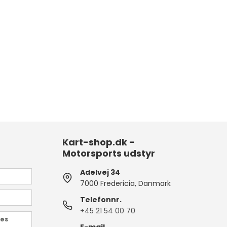
Kart-shop.dk -
Motorsports udstyr
Adelvej 34
7000 Fredericia, Danmark
Telefonnr.
+45 21 54 00 70
des
E-mail