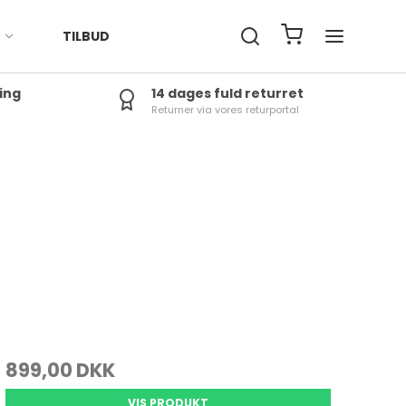
TILBUD
ing
14 dages fuld returret
Returner via vores returportal
j
0-200 kr.
rtøj
200-400 kr.
400-600 kr.
600-800 kr.
Over 1000 kr.
800-1000 kr.
tlet Banerace
899,00 DKK
tlet Karting
VIS PRODUKT