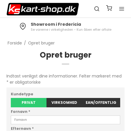
Showroom i Fredericia
Se varerne i virkeligheden - Kun åben efter aftale
Forside
/
Opret bruger
Opret bruger
Indtast venligst dine informationer. Felter markeret med
* er obligatoriske
Kundetype
PRIVAT
VIRKSOMHED
EAN/OFFENTLIG
Fornavn
*
Efternavn
*