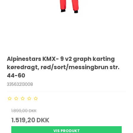
Alpinestars KMX- 9 v2 graph karting
køredragt, rød/sort/messingbrun str.
44-60
33563213008
1.899,00 DKK
1.519,20 DKK
VIS PRODUKT