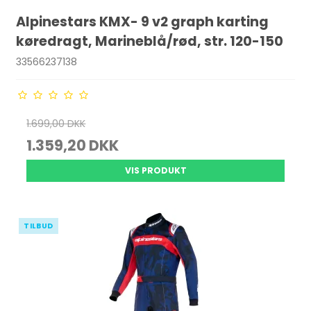
Alpinestars KMX- 9 v2 graph karting
køredragt, Marineblå/rød, str. 120-150
33566237138
1.699,00 DKK
1.359,20 DKK
VIS PRODUKT
TILBUD