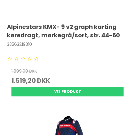
Alpinestars KMX- 9 v2 graph karting
køredragt, mørkegrå/sort, str. 44-60
33563219310
1.899,00 DKK
1.519,20 DKK
VIS PRODUKT