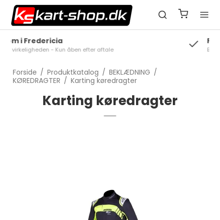
Personlig betjening
Book tid på 2154 0070
Forside
/
Produktkatalog
/
BEKLÆDNING
/
KØREDRAGTER
/
Karting køredragter
Karting køredragter