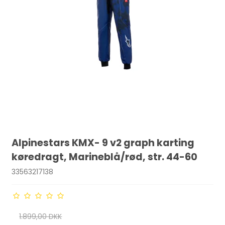
Alpinestars KMX- 9 v2 graph karting
køredragt, Marineblå/rød, str. 44-60
33563217138
1.899,00 DKK