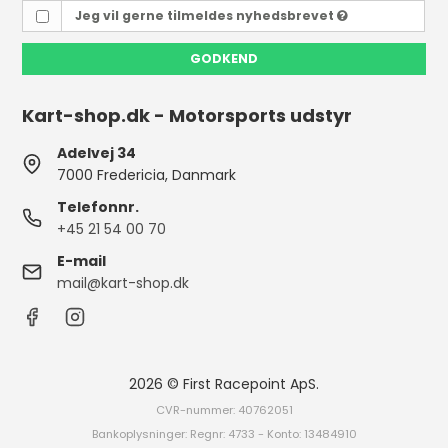
Jeg vil gerne tilmeldes nyhedsbrevet
GODKEND
Kart-shop.dk - Motorsports udstyr
Adelvej 34
7000 Fredericia, Danmark
Telefonnr.
+45 21 54 00 70
E-mail
mail@kart-shop.dk
2026 © First Racepoint ApS.
CVR-nummer: 40762051
Bankoplysninger: Regnr: 4733 - Konto: 13484910