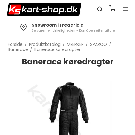
Showroom i Fredericia
Se varerne i virkeligheden - Kun åben efter aftale
Forside
/
Produktkatalog
/
MÆRKER
/
SPARCO
/
Banerace
/
Banerace køredragter
Banerace køredragter