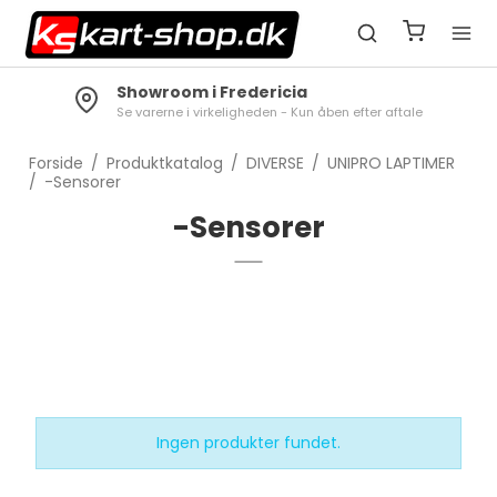
Showroom i Fredericia
Se varerne i virkeligheden - Kun åben efter aftale
Forside
/
Produktkatalog
/
DIVERSE
/
UNIPRO LAPTIMER
/
-Sensorer
-Sensorer
Ingen produkter fundet.