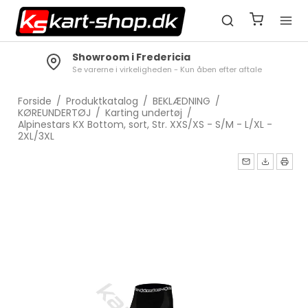
Showroom i Fredericia
Se varerne i virkeligheden - Kun åben efter aftale
Forside
/
Produktkatalog
/
BEKLÆDNING
/
KØREUNDERTØJ
/
Karting undertøj
/
Alpinestars KX Bottom, sort, Str. XXS/XS - S/M - L/XL -
2XL/3XL