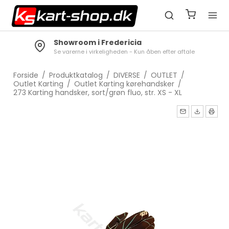
Showroom i Fredericia
Se varerne i virkeligheden - Kun åben efter aftale
Forside
/
Produktkatalog
/
DIVERSE
/
OUTLET
/
Outlet Karting
/
Outlet Karting kørehandsker
/
273 Karting handsker, sort/grøn fluo, str. XS - XL