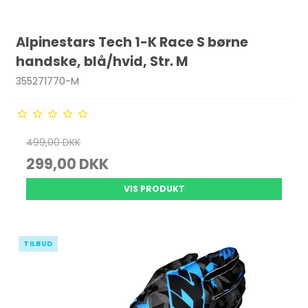
Alpinestars Tech 1-K Race S børne
handske, blå/hvid, Str. M
355271770-M
499,00 DKK
299,00 DKK
VIS PRODUKT
TILBUD